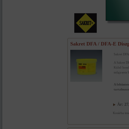
Sakret DFA / DFA-E Diszper
Sakret DFA 
A Sakret DF
Külső homl
műgyanta b
A feltüntet
tartalmaz
Ár:
27
Kosárba tes