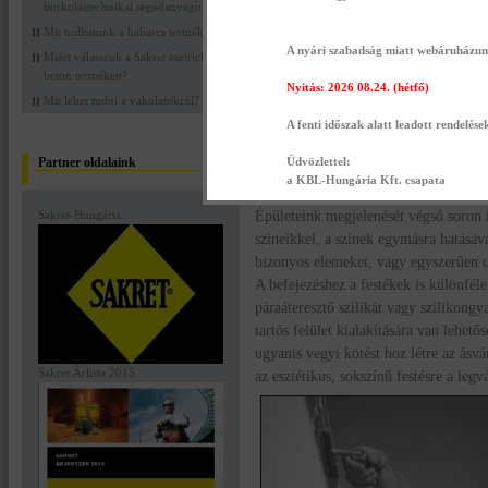
burkolástechnikai segédanyagokat?
Mit tudhatunk a habarcs termékekről?
A nyári szabadság miatt webáruházunk 
Miért válasszuk a Sakret esztrich
beton termékeit?
Nyitás: 2026 08.24. (hétfő)
Mit lehet tudni a vakolatokról?
A fenti időszak alatt leadott rendelése
Épületeink arca
Partner oldalaink
Üdvözlettel:
SAKRET építési festékei
a KBL-Hungária Kft. csapata
Épületeink megjelenését végső soron 
Sakret-Hungária
színeikkel, a színek egymásra hatásáv
bizonyos elemeket, vagy egyszerűen c
A befejezéshez a festékek is különfél
páraáteresztő szilikát vagy szilikong
tartós felület kialakítására van lehető
ugyanis vegyi kötést hoz létre az ásvá
Sakret Árlista 2015
az esztétikus, sokszínű festésre a legv