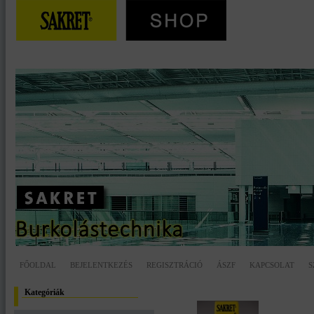
FŐOLDAL
BEJELENTKEZÉS
REGISZTRÁCIÓ
ÁSZF
KAPCSOLAT
S
Kategóriák