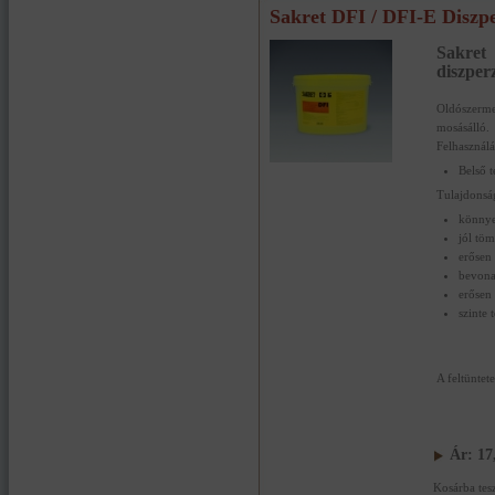
Sakret DFI / DFI-E Diszperz
Sakr
diszperz
Oldószerme
mosásálló.
Felhasználás
Belső t
Tulajdonsá
könnye
jól töm
erősen
bevona
erősen
szinte 
A feltüntet
Ár:
17
Kosárba tes