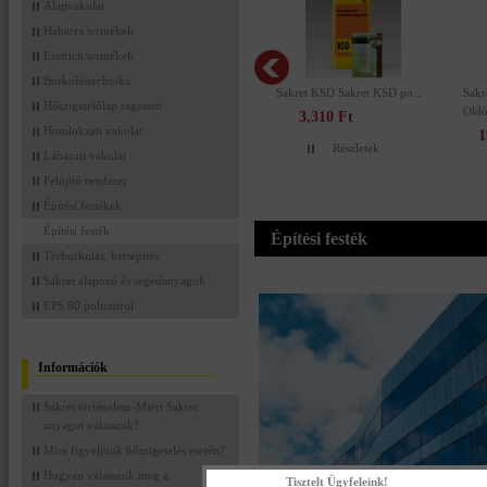
Alapvakolat
Habarcs termékek
Esztrich termékek
Burkolástechnika
Sakret KSD Sakret KSD po...
Sakret SHG 
Hőszigetelőlap ragasztó
Oldószermen
3,310 Ft
Homlokzati vakolat
19,980
Részletek
Lábazati vakolat
Felújító rendszer
Építési festékek
Építési festék
Építési festék
Térburkolás, kertépítés
Sakret alapozó és segédanyagok
EPS 80 polisztirol
Információk
Sakret történelem-Miért Sakret
anyagot válasszak?
Mire figyeljünk hőszigetelés esetén?
Hogyan válasszuk meg a
Tisztelt Ügyfeleink!