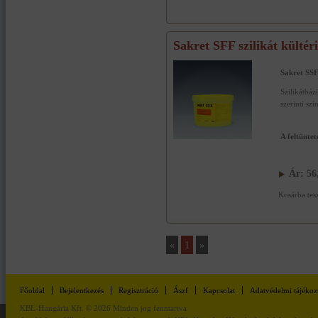
Sakret SFF szilikát kültéri
Sakret SSF 
Szilikátbáz
szerinti sz
A feltünte
Ár:
56
Kosárba tes
«
1
»
Főoldal
Bejelentkezés
Regisztráció
Ászf
Kapcsolat
Adatvédelmi tájékoz
KBL-Hungária Kft. © 2026 Minden jog fenntartva