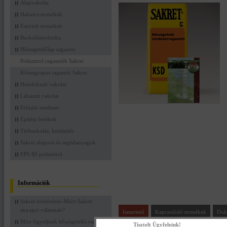
Alapvakolat
Habarcs termékek
Esztrich termékek
Burkolástechnika
Hőszigetelőlap ragasztó
Polisztirol ragasztók Sakret
Kőzetgyapot ragasztó Sakret
Homlokzati vakolat
Lábazati vakolat
Felújító rendszer
Építési festékek
Térburkolás, kertépítés
Sakret alapozó és segédanyagok
EPS 80 polisztirol
Információk
Sakret történelem-Miért Sakret
anyagot válasszak?
Ismertető
Kapcsolódó termékek
Dok
Mire figyeljünk hőszigetelés esetén?
Tisztelt Ügyfeleink!