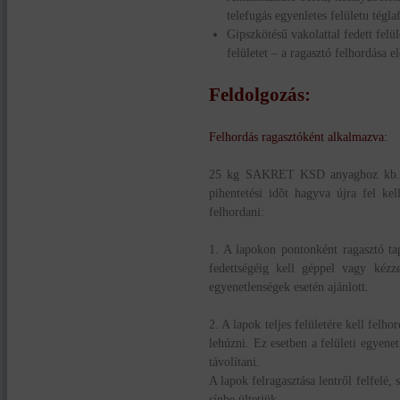
telefugás egyenletes felületu tégla
Gipszkötésű vakolattal fedett felü
felületet – a ragasztó felhordása
Feldolgozás
:
Felhordás ragasztóként alkalmazva:
25 kg SAKRET KSD anyaghoz kb. 6 l
pihentetési idõt hagyva újra fel kel
felhordani:
1. A lapokon pontonként ragasztó ta
fedettségéig kell géppel vagy kéz
egyenetlenségek esetén ajánlott.
2. A lapok teljes felületére kell fel
lehúzni. Ez esetben a felületi egyenetl
távolítani.
A lapok felragasztása lentről felfelé, 
sínbe ültetjük.