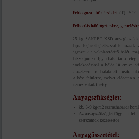
Feldolgozási hőmérséklet:
(T) +5 °C 
Felhordás hálórögzítéshez, gletteléshe
25 kg SAKRET KSD anyaghoz kb. 6 l 
lapra fogazott glettvassal felhúzzuk, 
ágyazzuk a vakolaterõsítõ hálót, maj
látszódjon ki. Így a hálót tartó rét
csatlakozásánál a hálót 10 cm-es átf
elõzetesen erre kialakított erõsítõ hál
A kész felületre, melyet elõzetesen 
nemes vakolat réteg.
Anyagszükséglet
:
kb. 6-9 kg/m2 szárazhabarcs homlok
Az anyagszükséglet függ: - a felül
szerszámok kezelésétől
Anyagösszetétel
: