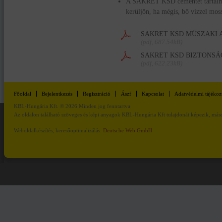
A SAKRET KSD cementet tartalmaz
kerüljön, ha mégis, bő vízzel mos
SAKRET KSD MŰSZAKI 
(pdf, 687.54kB)
SAKRET KSD BIZTONSÁ
(pdf, 622.23kB)
Főoldal
Bejelentkezés
Regisztráció
Ászf
Kapcsolat
Adatvédelmi tájékoz
KBL-Hungária Kft. © 2026 Minden jog fenntartva
Az oldalon található szöveges és képi anyagok KBL-Hungária Kft tulajdonát képezik, másod
Weboldalkészítés, keresőoptimalizálás:
Deutsche Web GmbH.