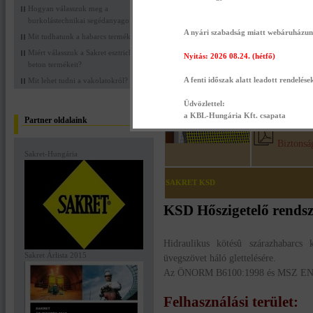
Hogyan válasszuk meg a
Sakret KSD polisztirol rendszerragasz
burkolástechnikai segédanyagokat?
A nyári szabadság miatt webáruházunk 
Mit tudhatunk a habarcs termékekről?
Sakret KSD polisztirol rendszerragasztó felh
Miért válasszuk a Sakret esztrich
Nyitás: 2026 08.24. (hétfő)
Sakret KSD poli
beton termékeit?
lapok felraga
A fenti időszak alatt leadott rendelése
Mit lehet tudni a vakolatokról?
ragasztó, tartó
lapok felragasz
Üdvözlettel:
a KBL-Hungária Kft. csapata
Partner oldalaink
Biztonság
Sakret-Hungária
SAKRET KSD
KSD Hőszigetelő rendsz
Hidraulikus kötésû szárazhabarcs k
Sakret Árlista 2015
üvegszövet háló glettelésére.
Az ÖNORM B6100:1998 és MSZ EN 10
Felhasználási terület: