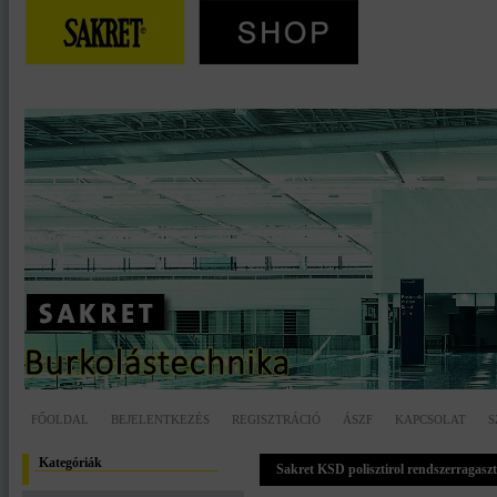
FŐOLDAL
BEJELENTKEZÉS
REGISZTRÁCIÓ
ÁSZF
KAPCSOLAT
S
Kategóriák
Sakret KSD polisztirol rendszerragasz