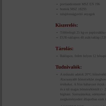
portlandcement MSZ EN 196
homok MSZ 18293
tulajdonságjavító anyagok
Kiszerelés
:
Többrétegű 25 kg-os papírzsákba
EUR-raklapon 48 zsák/raklap (12
Tárolás
:
Raklapon, fedett helyen 12 hónapi
Tudnivalók
:
A műszaki adatok 20°C hőmérsékle
Alacsonyabb hőmérséklet meghossz
értékeket. A friss habarcsot óvjuk 
és a túl magas hőmérséklettől (> 
hígítani. Szerszámokat, edényeket
megkeményedett állapotban ezek tis