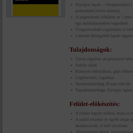
Styropor lapok – felragasztására (
pontonként felvitt módon).
A szigetelendő felületen az 5 mm
egy munkamenetben végezhető.
Üvegszövetháló rögzítésére és felül
Lábazati hõszigetelõ lapok ragaszt
Tulajdonságok:
Tartós rögzítést ad polisztirol hõs
Szürke színű
Könnyen felhordható, gépi felhor
Légáteresztő, rugalmas
Nyomószilárdság 28 nap után kb
Tapadószilárdsága Styropor lapo
Felület-előkészítés
:
A felület legyen szilárd, tiszta és
A málló részeket és egyéb olyan 
akadályozzák, el kell távolítani.
Alkalmazható beton, könnyubeton,