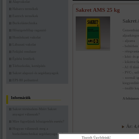
Alapvakolat
Habarcs termékek
Sakret AMS 25 kg
Esztrich termékek
Sakret
Burkolástechnika
Hőszigetelőlap ragasztó
Cementbáz
aljzatkieg
Homlokzati vakolat
- aljzatra
Lábazati vakolat
- beltérben
- rétegvas
Felújító rendszer
- kézi- és 
Építési festékek
- kikötve f
Térburkolás, kertépítés
- A1 fl tűzá
- PVC-, sző
Sakret alapozó és segédanyagok
- normál ig
EPS 80 polisztirol
kiegyenlíté
- önálló k
Információk
A feltünte
Sakret történelem-Miért Sakret
anyagot válasszak?
Mire figyeljünk hőszigetelés esetén?
Ár:
4,
Hogyan válasszuk meg a
burkolástechnikai segédanyagokat?
Kosárba tes
Tisztelt Ügyfeleink!