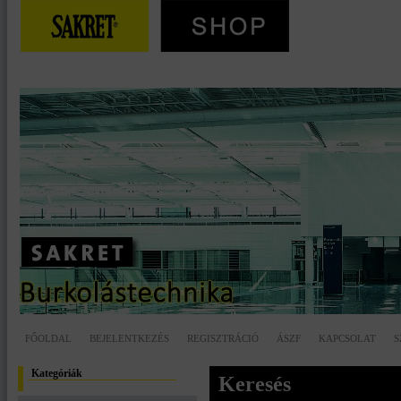
FŐOLDAL
BEJELENTKEZÉS
REGISZTRÁCIÓ
ÁSZF
KAPCSOLAT
S
Kategóriák
Keresés