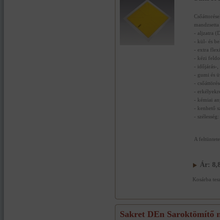
Csőáttorés
mandzsetta
- aljzatra (
- kül- és b
- extra flex
- kézi feld
- időjárás-,
- gumi és 
- csőáttöré
- erkélyekre
- kémiai a
- kenhető s
- szélessé
A feltüntet
Ár:
8,
Kosárba tes
Sakret DEn Saroktömítő n