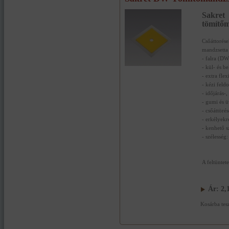
Sa
tömítőm
Csőáttorés
mandzsetta
- falra (DW
- kül- és b
- extra flex
- kézi feld
- időjárás-,
- gumi és 
- csőáttöré
- erkélyekr
- kenhető s
- szélessé
A feltüntet
Ár:
2,
Kosárba tes