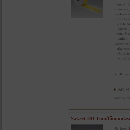
Lég-, gőz-,
- falra és al
- kül- és b
- extra flex
- kézi feld
- időjárás-,
- gumi és 
- sarkok,
vízmentes 
- erkélyekr
- kémiai a
- kenhető s
A feltüntet
Ár:
74
Kosárba tes
Sakret DB Tömítőmandzset
Sakret 