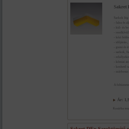
Sakret 
Sarkok lég-
- falra és al
- kül- és b
- rendkívül 
- kézi feld
- időjárás-,
- gumi és 
- sarkok, f
- erkélyekre
- kémiai a
- kenhető s
- szárhoss
A feltüntet
Ár:
1,
Kosárba tes
Sakret DEp Saroktömítő p