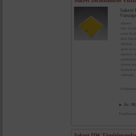
Sakret Dichtbahn98 Vízszi
Sakret
Vízszige
-aljzatra
-kül- és be
-extra flexi
-kézi feld
-időjárás-, 
-gumi és ü
-aljzatok, 
-erkélyekre
-kémiai an
-kenhető sz
-szélesség
A feltüntete
Ár:
98
Kosárba tes
Sakret DW Tömítőmandzse