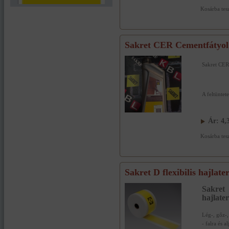
Kosárba tes
Sakret CER Cementfátyol e
Sakret CER 
A feltüntete
Ár:
4,
Kosárba tes
Sakret D flexibilis hajlate
Sakre
hajlater
Lég-, gőz-,
- falra és al