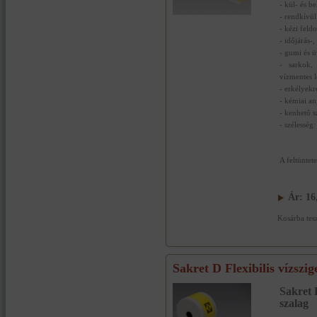
- kül- és b
- rendkívül 
- kézi feld
- időjárás-,
- gumi és 
- sarkok,
vízmentes 
- erkélyekre
- kémiai a
- kenhető s
- szélessé
A feltüntet
Ár:
16
Kosárba tes
Sakret D Flexibilis vízszig
Sakret D
szalag