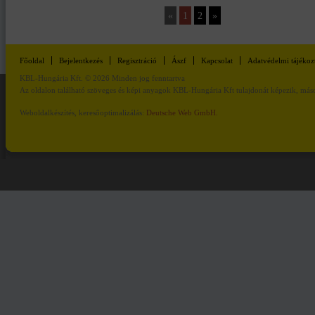
«
1
2
»
Főoldal
Bejelentkezés
Regisztráció
Ászf
Kapcsolat
Adatvédelmi tájékoz
KBL-Hungária Kft. © 2026 Minden jog fenntartva
Az oldalon található szöveges és képi anyagok KBL-Hungária Kft tulajdonát képezik, másod
Weboldalkészítés, keresőoptimalizálás:
Deutsche Web GmbH.