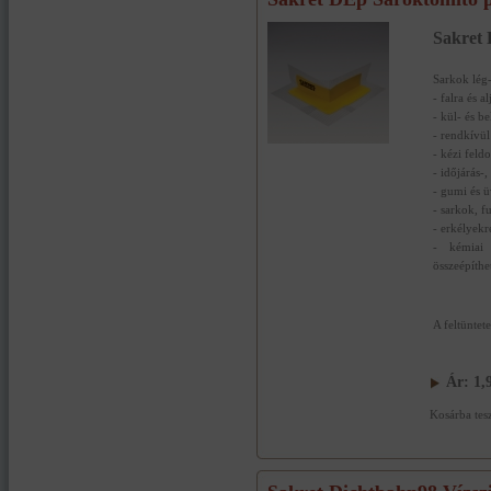
Sakret 
Sarkok lég-
- falra és al
- kül- és b
- rendkívül 
- kézi feld
- időjárás-,
- gumi és 
- sarkok, f
- erkélyekre
- kémiai 
összeépíth
A feltüntet
Ár:
1,
Kosárba tes