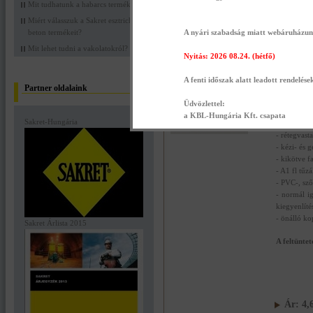
Mit tudhatunk a habarcs termékekről?
Miért válasszuk a Sakret esztrich
beton termékeit?
A nyári szabadság miatt webáruházunk 
Sakret BAM 25 kg
Mit lehet tudni a vakolatokról?
Nyitás: 2026 08.24. (hétfő)
Sakret
A fenti időszak alatt leadott rendelése
Partner oldalaink
Cementbáz
aljzatkieg
Üdvözlettel:
- aljzatra
a KBL-Hungária Kft. csapata
Sakret-Hungária
- beltérben
- rétegvas
- kézi- és 
- kikötve f
- A1 fl tűzá
- PVC-, sző
- normál ig
kiegyenlíté
- önálló k
Sakret Árlista 2015
A feltünte
Ár:
4,