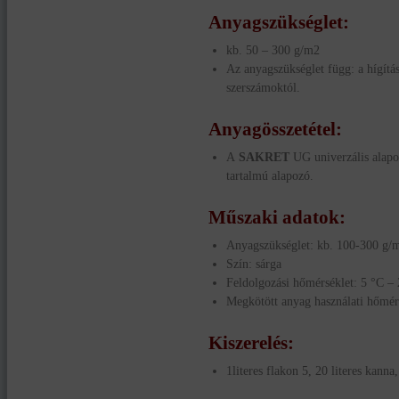
Anyagszükséglet:
kb. 50 – 300 g/m2
Az anyagszükséglet függ: a hígítást
szerszámoktól.
Anyagösszetétel:
A
SAKRET
UG univerzális alapo
tartalmú alapozó.
Műszaki adatok:
Anyagszükséglet: kb. 100-300 g/m2
Szín: sárga
Feldolgozási hőmérséklet: 5 °C –
Megkötött anyag használati hőmér
Kiszerelés:
1literes flakon 5, 20 literes kanna