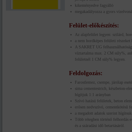
kikeményedve fagyálló
megakadályozza a gyors vízelvoná
Felület-előkészítés:
Az alapfelület legyen: szilárd, ho
a nem hordképes felületi részeket 
A SAKRET UG felhasználhatóságán
víztartalma max. 2 CM súly%, anh
felületnél 1 CM súly% legyen.
Feldolgozás:
Farostlemez, csempe, járólap eset
sima cementestrich, készbeton-ele
hígítjuk 1:1 arányban
Szívó hatású felületek, beton elem
erősen nedvszívó, cementkötésű fe
a megadott adatok szerint hígítsuk
Több rétegben történő felhordás e
és a száradási idő betartásáról.