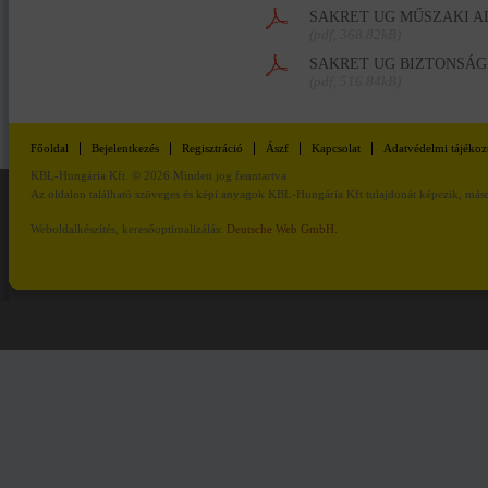
SAKRET UG MŰSZAKI A
(pdf, 368.82kB)
SAKRET UG BIZTONSÁG
(pdf, 516.84kB)
Főoldal
Bejelentkezés
Regisztráció
Ászf
Kapcsolat
Adatvédelmi tájékoz
KBL-Hungária Kft. © 2026 Minden jog fenntartva
Az oldalon található szöveges és képi anyagok KBL-Hungária Kft tulajdonát képezik, másod
Weboldalkészítés, keresőoptimalizálás:
Deutsche Web GmbH.