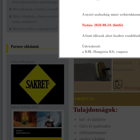
burkolástechnikai segédanyagokat?
Ismertető
Kapcsolódó termékek
Dok
Mit tudhatunk a habarcs termékekről?
A nyári szabadság miatt webáruházunk 
Miért válasszuk a Sakret esztrich
beton termékeit?
Sakret UG univerzális alapozó - 10 lite
Nyitás: 2026 08.24. (hétfő)
Mit lehet tudni a vakolatokról?
A fenti időszak alatt leadott rendelése
Sakret UG univerzélis alapozó felhasználási 
Kötőhídként s
Partner oldalaink
Üdvözlettel:
téglafal és az
a KBL-Hungária Kft. csapata
Anhidrid- é
Sakret-Hungária
válaszfalak, 
Farostlemez
Biztonság
SAKRET UG
Sakret Árlista 2015
Tulajdonságok:
bel- és kültérre
falra és padozatra
oldószermentes
javítja a kötést