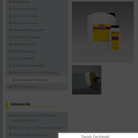
Alapvakolat
Habarcs termékek
Esztrich termékek
Burkolástechnika
Hőszigetelőlap ragasztó
Homlokzati vakolat
Lábazati vakolat
Felújító rendszer
Építési festékek
Térburkolás, kertépítés
Sakret alapozó és segédanyagok
Alapozók-segédanyagok
EPS 80 polisztirol
Információk
Sakret történelem-Miért Sakret
anyagot válasszak?
Mire figyeljünk hőszigetelés esetén?
Hogyan válasszuk meg a
Tisztelt Ügyfeleink!