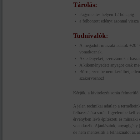
Tárolás:
Fagymentes helyen 12 hónapig
a felbontott edényt azonnal vissza 
Tudnivalók:
A megadott műszaki adatok +20 °C
vonatkoznak.
Az edényeket, szerszámokat haszná
A kikeményedett anyagot csak mech
Bőrre, szembe nem kerülhet, ellen
szakorvoshoz!
Kérjük, a kivitelezés során felmerülő
A jelen technikai adatlap a termékein
felhasználása során figyelembe kell 
érvényben lévô építészeti és mûszaki e
vonatkozik. Ajánlásaink, anyagigény j
de nem mentesítik a felhasználót az an