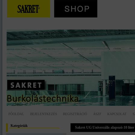
FŐOLDAL
BEJELENTKEZÉS
REGISZTRÁCIÓ
ÁSZF
KAPCSOLAT
S
Kategóriák
Sakret UG Univerzális alapozó-10 liter